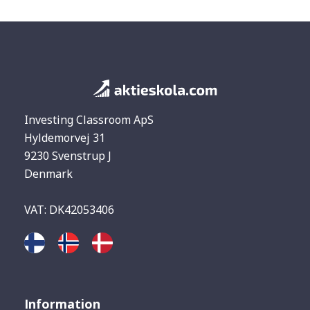
Investing Classroom ApS
Hyldemorvej 31
9230 Svenstrup J
Denmark
VAT: DK42053406
Information