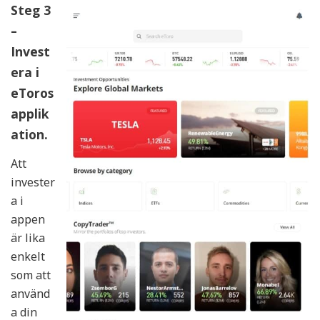
Steg 3
–
Invest
era i
eToros
applik
ation.
Att
invester
a i
appen
är lika
enkelt
som att
använd
a din