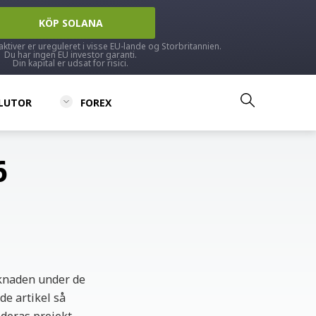
KÖP SOLANA
aktiver er ureguleret i visse EU-lande og Storbritannien.
Du har ingen EU investor garanti.
Din kapital er udsat for risici.
LUTOR
FOREX
6
rknaden under de
de artikel så