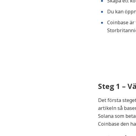
Skapa ett ko
Du kan öppna
Coinbase är 
Storbritanni
Steg 1 – V
Det första steget
artikeln så base
Solana som betal
Coinbase den ha