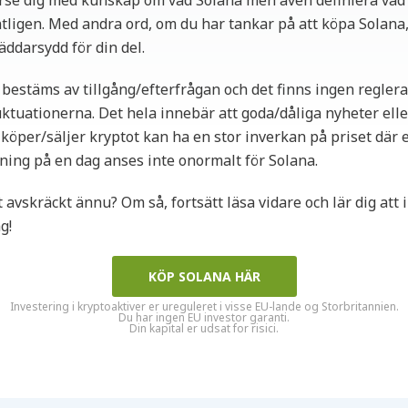
örse dig med kunskap om vad Solana men även definiera vad 
ligen. Med andra ord, om du har tankar på att köpa Solana,
äddarsydd för din del.
 bestäms av tillgång/efterfrågan och det finns ingen regle
ktuationerna. Det hela innebär att goda/dåliga nyheter elle
köper/säljer kryptot kan ha en stor inverkan på priset där
ing på en dag anses inte onormalt för Solana.
t avskräckt ännu? Om så, fortsätt läsa vidare och lär dig att 
g!
KÖP SOLANA HÄR
Investering i kryptoaktiver er ureguleret i visse EU-lande og Storbritannien.
Du har ingen EU investor garanti.
Din kapital er udsat for risici.