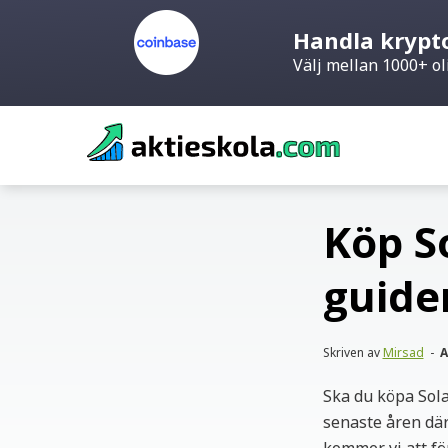
Handla krypt
Välj mellan 1000+ ol
Skip
to
content
Köp S
guide
Skriven av
Mirsad
-
A
Ska du köpa Sol
senaste åren där