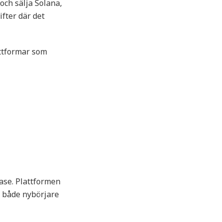
och sälja Solana,
fter där det
attformar som
ase. Plattformen
r både nybörjare