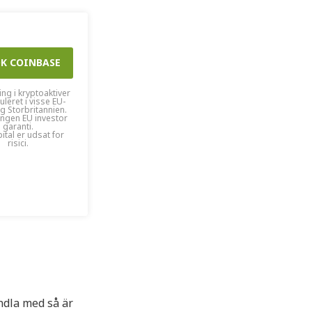
ÖK COINBASE
ing i kryptoaktiver
uleret i visse EU-
g Storbritannien.
ingen EU investor
garanti.
ital er udsat for
risici.
ndla med så är