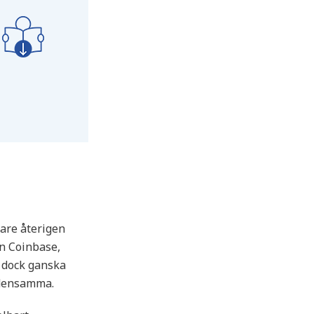
nare återigen
en Coinbase,
 dock ganska
 densamma.