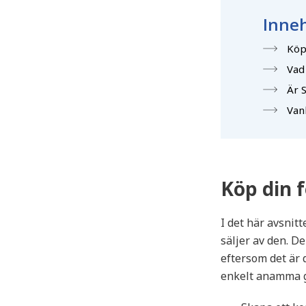
Inneh
Köp 
Vad
Är 
Van
Köp din f
I det här avsnit
säljer av den. D
eftersom det är
enkelt anamma g