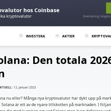
ovalutor hos Coinbase
ika kryptovalutor
Investering i krypto
INVESTERA
AKTIER
KRYPTOVA
olana: Den totala 202
n
KTUELL:
12. januari 2023
ana nu eller? Många nya kryptovalutor har dykt upp på ma
 Solana är ett av de nyare tillskotten på marknaden. I följan