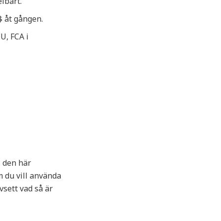
lbart.
$ åt gången.
U, FCA i
I den här
m du vill använda
vsett vad så är