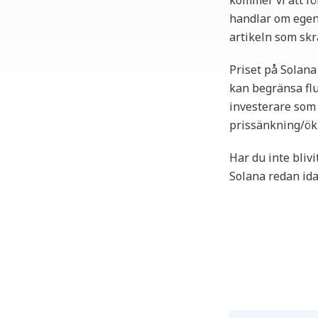
kommer vi att f
handlar om egent
artikeln som skr
Priset på Solana
kan begränsa flu
investerare som 
prissänkning/ökn
Har du inte blivi
Solana redan ida