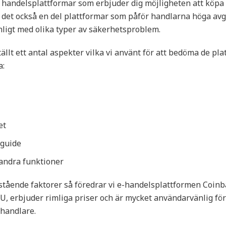
handelsplattformar som erbjuder dig möjligheten att köpa 
 det också en del plattformar som påför handlarna höga avgi
nligt med olika typer av säkerhetsproblem.
llt ett antal aspekter vilka vi använt för att bedöma de pl
a:
et
sguide
andra funktioner
tående faktorer så föredrar vi e-handelsplattformen Coinb
 EU, erbjuder rimliga priser och är mycket användarvänlig fö
handlare.