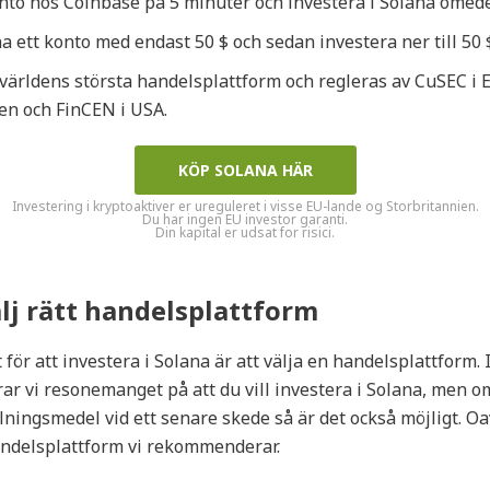
nto hos Coinbase på 5 minuter och investera i Solana omede
 ett konto med endast 50 $ och sedan investera ner till 50 
världens största handelsplattform och regleras av CuSEC i E
en och FinCEN i USA.
KÖP SOLANA HÄR
Investering i kryptoaktiver er ureguleret i visse EU-lande og Storbritannien.
Du har ingen EU investor garanti.
Din kapital er udsat for risici.
älj rätt handelsplattform
 för att investera i Solana är att välja en handelsplattform. 
rar vi resonemanget på att du vill investera i Solana, men o
ningsmedel vid ett senare skede så är det också möjligt. Oa
ndelsplattform vi rekommenderar.