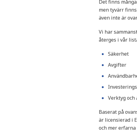
Det finns många 
men tyvärr finns
även inte är ova
Vi har sammanstä
återges i vår list
Säkerhet
Avgifter
Användbarh
Investering
Verktyg och 
Baserat på ovans
är licensierad i
och mer erfarna 