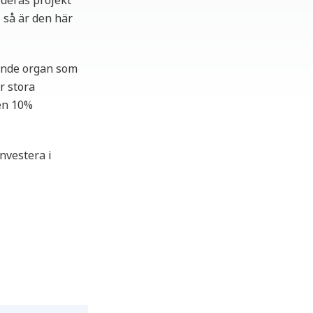
deras projekt
 så är den här
rande organ som
r stora
 en 10%
investera i