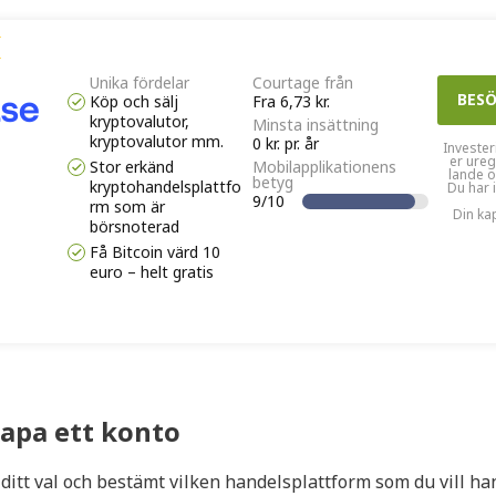
Unika fördelar
Courtage från
BES
Köp och sälj
Fra 6,73 kr.
kryptovalutor,
Minsta insättning
kryptovalutor mm.
0 kr. pr. år
Invester
er ureg
Stor erkänd
Mobilapplikationens
lande o
betyg
kryptohandelsplattfo
Du har 
9/10
rm som är
Din kap
börsnoterad
Få Bitcoin värd 10
euro – helt gratis
kapa ett konto
 ditt val och bestämt vilken handelsplattform som du vill ha