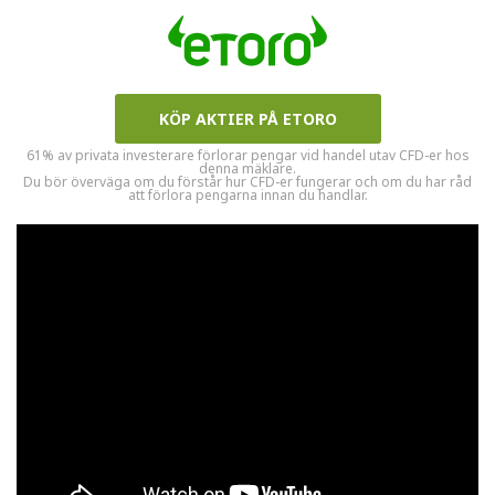
KÖP AKTIER PÅ ETORO
61% av privata investerare förlorar pengar vid handel utav CFD-er hos
denna mäklare.
Du bör överväga om du förstår hur CFD-er fungerar och om du har råd
att förlora pengarna innan du handlar.