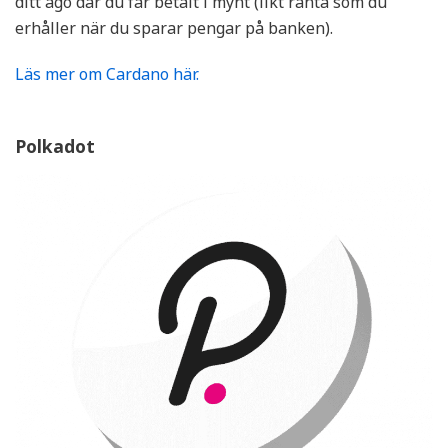
ditt ägo där du får betalt i mynt (likt ränta som du
erhåller när du sparar pengar på banken).
Läs mer om Cardano här.
Polkadot