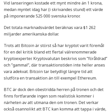
Vid lanseringen kostade ett mynt mindre än 1 krona,
medan myntet idag har (i skrivandes stund) ett värde
på imponerande 525 000 svenska kronor.
Det totala marknadsvärdet beräknas vara $1 262
miljarder amerikanska dollar.
Trots att Bitcoin är störst så har kryptot varit föremål
för en del kritik bland ett flertal välrenommerade
kryptoexperter. Kryptovalutan beskrivs som ”föråldrad”
och ”gammal”, där transaktionstiden inte heller anses
vara adekvat. Bitcoin tar betydligt längre tid att
slutföra en transaktion än till exempel Ethereum.
BTC är dock den obestridda herren på tronen och det
finns fortfarande ingen som realistisk kommer i
närheten av att utmana den om tronen. Det verkar
också osannolikt att BTC kan komma att tappa i värde,