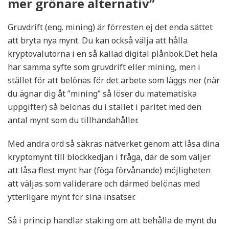
mer grönare alternativ”
Gruvdrift (eng. mining) är förresten ej det enda sättet
att bryta nya mynt. Du kan också välja att hålla
kryptovalutorna i en så kallad digital plånbok.Det hela
har samma syfte som gruvdrift eller mining, men i
stället för att belönas för det arbete som läggs ner (när
du ägnar dig åt ”mining” så löser du matematiska
uppgifter) så belönas du i stället i paritet med den
antal mynt som du tillhandahåller.
Med andra ord så säkras nätverket genom att låsa dina
kryptomynt till blockkedjan i fråga, där de som väljer
att låsa flest mynt har (föga förvånande) möjligheten
att väljas som validerare och därmed belönas med
ytterligare mynt för sina insatser.
Så i princip handlar staking om att behålla de mynt du