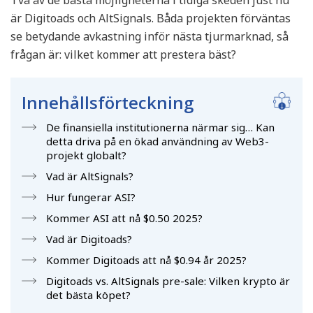
Två av de bästa möjligheterna i tidiga skeden just nu
är Digitoads och AltSignals. Båda projekten förväntas
se betydande avkastning inför nästa tjurmarknad, så
frågan är: vilket kommer att prestera bäst?
Innehållsförteckning
De finansiella institutionerna närmar sig… Kan
detta driva på en ökad användning av Web3-
projekt globalt?
Vad är AltSignals?
Hur fungerar ASI?
Kommer ASI att nå $0.50 2025?
Vad är Digitoads?
Kommer Digitoads att nå $0.94 år 2025?
Digitoads vs. AltSignals pre-sale: Vilken krypto är
det bästa köpet?