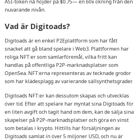
ASI-token nå höjder på $0.75— en 60x ökning från den
nuvarande nivån.
Vad är Digitoads?
Digitoads är en enkel P2Eplattform som har fått
snacket att gå bland spelare i Web3. Plattformen har
roliga NFT:er som samlarföremål, vilka fritt kan
handlas på offentliga P2P-marknadsplatser som
OpenSea. NFT:erna representeras av tecknade grodor
som har klädesplagg av varierande sällsynthetsgrader.
Digitoads NFT:er kan dessutom skapas och utvecklas
över tid. Efter att spelare har myntat sina Digitoads för
en liten avgift och tagit hand om dem, kan de sälja sina
skapelser på P2P-marknadsplatser och göra en vinst
som betalas i krypto. Hittills har försäljningen av
Digitoads samlat in över 5 miljoner USD, och nu är