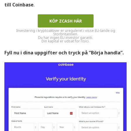
till Coinbase
.
KÖP ZCASH HÄR
Investering i kryptoaktiver er ureguleret i visse EU-lande og
Storbritannien.
Du har ingen EU investor garanti.
Din kapital er udsat for risici.
Fyll nu i dina uppgifter och tryck på ”Börja handla”.