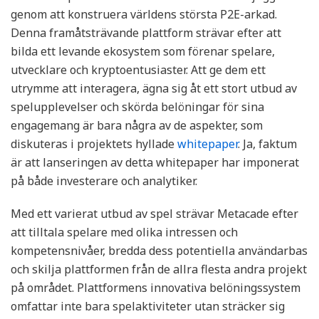
genom att konstruera världens största P2E-arkad.
Denna framåtsträvande plattform strävar efter att
bilda ett levande ekosystem som förenar spelare,
utvecklare och kryptoentusiaster. Att ge dem ett
utrymme att interagera, ägna sig åt ett stort utbud av
spelupplevelser och skörda belöningar för sina
engagemang är bara några av de aspekter, som
diskuteras i projektets hyllade
whitepaper
. Ja, faktum
är att lanseringen av detta whitepaper har imponerat
på både investerare och analytiker.
Med ett varierat utbud av spel strävar Metacade efter
att tilltala spelare med olika intressen och
kompetensnivåer, bredda dess potentiella användarbas
och skilja plattformen från de allra flesta andra projekt
på området. Plattformens innovativa belöningssystem
omfattar inte bara spelaktiviteter utan sträcker sig