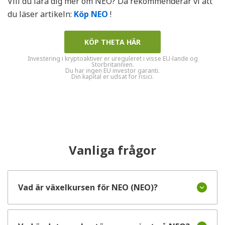
Vill du lära dig mer om NEO? Då rekommenderar vi att
du läser artikeln:
Köp NEO
!
KÖP THETA HÄR
Investering i kryptoaktiver er ureguleret i visse EU-lande og
Storbritannien.
Du har ingen EU investor garanti.
Din kapital er udsat for risici.
Vanliga frågor
Vad är växelkursen för NEO (NEO)?